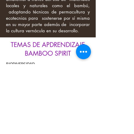
locales y naturales como el bambú,
adoptando técnicas de permacultura y
ecotecnias para sostenerse por sí misma
en su mayor parte además de incorporar
la cultura vernácula en su desarrollo.
TEMAS DE APDRENDIZAJE
BAMBOO SPIRIT
BIODIVERSIDAD
•Permacultura
•La biodiversidad en Colombia
•Diferentes tipos de ecosistemas
•Ecosistemas vivientes
•Fauna y flora endémicas
•Jardines de exhibición y de infiltración de
agua de lluvia
•El suelo: recurso finito y su vital
importancia
•Los cultivos: importancia, requerimientos,
cuidados y cómo tenerlos en casa