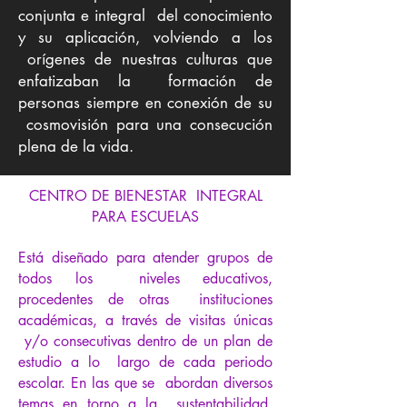
conjunta e integral del conocimiento
y su aplicación, volviendo a los
orígenes de nuestras culturas que
enfatizaban la formación de
personas siempre en conexión de su
cosmovisión para una consecución
plena de la vida.
CENTRO DE BIENESTAR INTEGRAL
PARA ESCUELAS
Está diseñado para atender grupos de
todos los niveles educativos,
procedentes de otras instituciones
académicas, a través de visitas únicas
y/o consecutivas dentro de un plan de
estudio a lo largo de cada periodo
escolar. En las que se abordan diversos
temas en torno a la sustentabilidad,